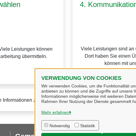
wählen
4. Kommunikation
Viele Leistungen sind an
Viele Leistungen können
Dort haben Sie einen Üb
earbeitung übermitteln.
können mit uns
VERWENDUNG VON COOKIES
Wir verwenden Cookies, um die Funktionalität uns
anbieten zu können und die Zugriffe auf unsere W
Informationen möglicherweise mit weiteren Daten
e Informationen zur BundID finden Sie auf der
FAQ-Seite des B
Rahmen Ihrer Nutzung der Dienste gesammelt h
Mehr erfahren
Notwendig
Statistik