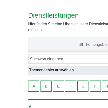
Dienstleistungen
Hier finden Sie eine Übersicht aller Dienstlei
müssen.
Themengebie
A
B
E
F
G
H
I
A