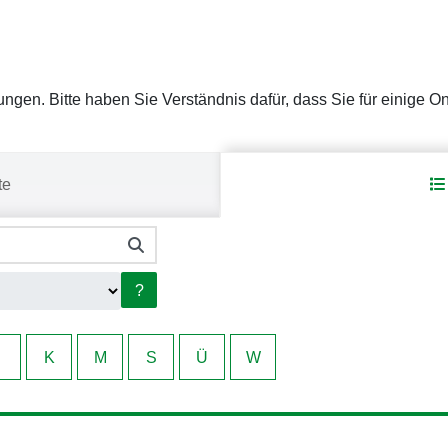
stungen. Bitte haben Sie Verständnis dafür, dass Sie für einige 
te
?
K
M
S
Ü
W