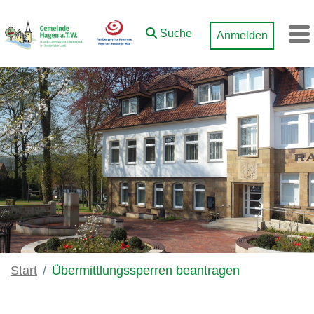
Zum Hauptinhalt springen
Suche
Anmelden
M
Start
Übermittlungssperren beantragen