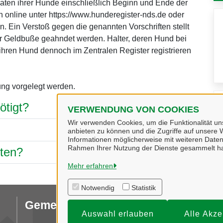
aten ihrer Hunde einschließlich Beginn und Ende der
n online unter https://www.hunderegister-nds.de oder
en. Ein Verstoß gegen die genannten Vorschriften stellt
er Geldbuße geahndet werden. Halter, deren Hund bei
ihren Hund dennoch im Zentralen Register registrieren
ng vorgelegt werden.
ötigt?
VERWENDUNG VON COOKIES
Wir verwenden Cookies, um die Funktionalität uns
anbieten zu können und die Zugriffe auf unsere W
Informationen möglicherweise mit weiteren Daten
Rahmen Ihrer Nutzung der Dienste gesammelt h
hten?
Mehr erfahren
Notwendig
Statistik
Gemeinde Hagen a.T.W.
Da
Auswahl erlauben
Alle Akze